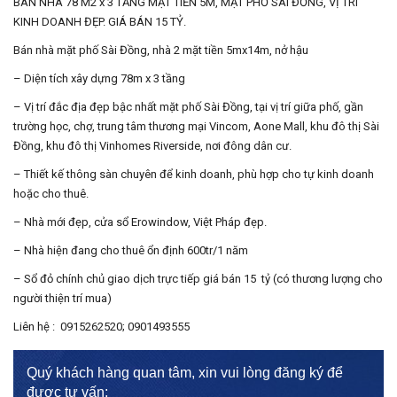
BÁN NHÀ 78 M2 x 3 TẦNG MẶT TIỀN 5M, MẶT PHỐ SÀI ĐỒNG, VỊ TRÍ
KINH DOANH ĐẸP. GIÁ BÁN 15 TỶ.
Bán nhà mặt phố Sài Đồng, nhà 2 mặt tiền 5mx14m, nở hậu
– Diện tích xây dựng 78m x 3 tầng
– Vị trí đắc địa đẹp bậc nhất mặt phố Sài Đồng, tại vị trí giữa phố, gần
trường học, chợ, trung tâm thương mại Vincom, Aone Mall, khu đô thị Sài
Đồng, khu đô thị Vinhomes Riverside, nơi đông dân cư.
– Thiết kế thông sàn chuyên để kinh doanh, phù hợp cho tự kinh doanh
hoặc cho thuê.
– Nhà mới đẹp, cửa sổ Erowindow, Việt Pháp đẹp.
– Nhà hiện đang cho thuê ổn định 600tr/1 năm
– Sổ đỏ chính chủ giao dịch trực tiếp giá bán 15 tỷ (có thương lượng cho
người thiện trí mua)
Liên hệ : 0915262520; 0901493555
Quý khách hàng quan tâm, xin vui lòng đăng ký để
được tư vấn: