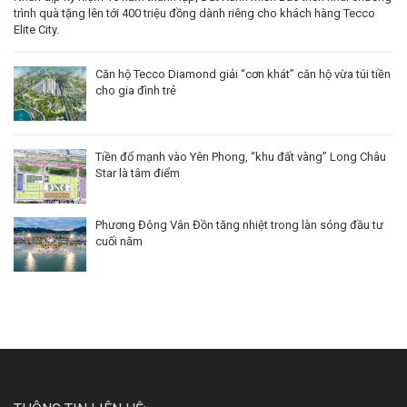
THE QUEEN 360 GIẢI PHÓNG
Nhà phố thương mại Hồng Bàng Midtown – Cơ hội đầu tư sinh lợi hàng
đầu
Nhân dịp kỷ niệm 15 năm thành lập, Đất Xanh Miền Bắc triển khai chương
trình quà tặng lên tới 400 triệu đồng dành riêng cho khách hàng Tecco
Elite City.
Căn hộ Tecco Diamond giải “cơn khát” căn hộ vừa túi tiền
cho gia đình trẻ
Tiền đổ mạnh vào Yên Phong, “khu đất vàng” Long Châu
Star là tâm điểm
Phương Đông Vân Đồn tăng nhiệt trong làn sóng đầu tư
cuối năm