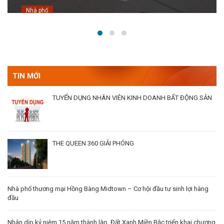
NHÀ 3 TẦNG, LÔ GÓC, 68M2, MẶT TIỀN 7,8M SÀI
ĐỒNG GIÁ 13 TỶ
Nhà phố
TIN MỚI
TUYỂN DỤNG NHÂN VIÊN KINH DOANH BẤT ĐỘNG SẢN