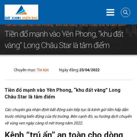
Home
Tin tức
Tiền đổ mạnh vào Yên Phong, “khu đất vàng” Long Châu Star là tâm điểm
Tiền đổ mạnh vào Yên Phong, “khu đất
vàng” Long Châu Star là tâm điểm
Chuyên mục:
Tin tức
Ngày đăng:
23/04/2022
Tiền đổ mạnh vào Yên Phong, “khu đất vàng” Long
Châu Star là tâm điểm
Các chuyên gia nhận định bất động sản tiếp tục là kênh gửi tiền hấp dẫn
trước những biến động của thị trường. Bên cạnh đó, xu hướng dịch chuyển
về vùng ven ngày càng rõ nét trong năm 2022.
Kênh “trú ẩn” an toàn cho dòng