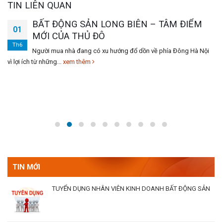
TIN LIÊN QUAN
BẤT ĐỘNG SẢN LONG BIÊN – TÂM ĐIỂM
01
MỚI CỦA THỦ ĐÔ
Th6
Người mua nhà đang có xu hướng đổ dồn về phía Đông Hà Nội
vì lợi ích từ những...
xem thêm
TIN MỚI
TUYỂN DỤNG NHÂN VIÊN KINH DOANH BẤT ĐỘNG SẢN
THE QUEEN 360 GIẢI PHÓNG