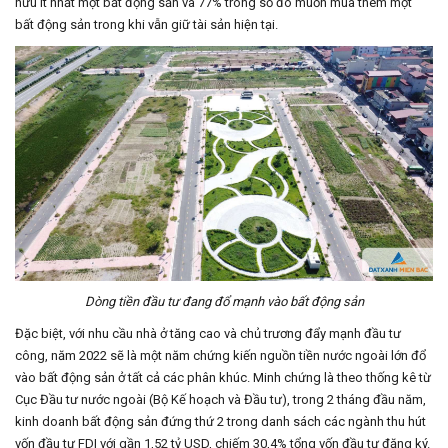
hữu ít nhất một bất động sản và 77% trong số đó muốn mua thêm một
bất động sản trong khi vẫn giữ tài sản hiện tại.
Dòng tiền đầu tư đang đổ mạnh vào bất động sản
Đặc biệt, với nhu cầu nhà ở tăng cao và chủ trương đẩy mạnh đầu tư
công, năm 2022 sẽ là một năm chứng kiến nguồn tiền nước ngoài lớn đổ
vào bất động sản ở tất cả các phân khúc. Minh chứng là theo thống kê từ
Cục Đầu tư nước ngoài (Bộ Kế hoạch và Đầu tư), trong 2 tháng đầu năm,
kinh doanh bất động sản đứng thứ 2 trong danh sách các ngành thu hút
vốn đầu tư FDI với gần 1,52 tỷ USD, chiếm 30,4% tổng vốn đầu tư đăng ký.