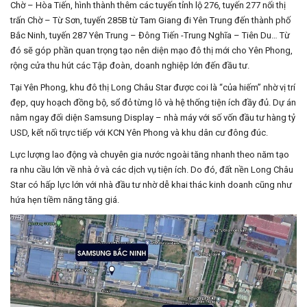
Chờ – Hòa Tiến, hình thành thêm các tuyến tỉnh lộ 276, tuyến 277 nối thị
trấn Chờ – Từ Sơn, tuyến 285B từ Tam Giang đi Yên Trung đến thành phố
Bắc Ninh, tuyến 287 Yên Trung – Đông Tiến -Trung Nghĩa – Tiên Du… Từ
đó sẽ góp phần quan trọng tạo nên diện mạo đô thị mới cho Yên Phong,
rộng cửa thu hút các Tập đoàn, doanh nghiệp lớn đến đầu tư.
Tại Yên Phong, khu đô thị Long Châu Star được coi là “của hiếm” nhờ vị trí
đẹp, quy hoạch đồng bộ, sổ đỏ từng lô và hệ thống tiện ích đầy đủ. Dự án
nằm ngay đối diện Samsung Display – nhà máy với số vốn đầu tư hàng tỷ
USD, kết nối trực tiếp với KCN Yên Phong và khu dân cư đông đúc.
Lực lượng lao động và chuyên gia nước ngoài tăng nhanh theo năm tạo
ra nhu cầu lớn về nhà ở và các dịch vụ tiện ích. Do đó, đất nền Long Châu
Star có hấp lực lớn với nhà đầu tư nhờ dễ khai thác kinh doanh cũng như
hứa hẹn tiềm năng tăng giá.