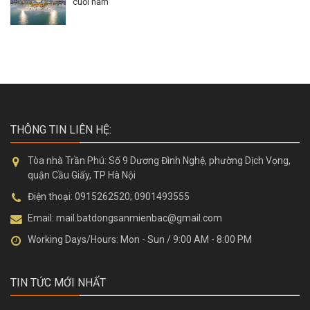
THÔNG TIN LIÊN HỆ:
Tòa nhà Trần Phú:
Số 9 Dương Đình Nghệ, phường Dịch Vọng,
quận Cầu Giấy, TP Hà Nội
Điện thoại:
0915262520; 0901493555
Email:
mail.batdongsanmienbac@gmail.com
Working Days/Hours:
Mon - Sun / 9:00 AM - 8:00 PM
TIN TỨC MỚI NHẤT
THE QUEEN 360 GIẢI PHÓNG
Nhà phố thương mại Hồng Bàng Midtown – Cơ hội đầu tư sinh lợi