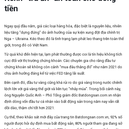
tiền
Ngay quý đầu năm, giá các loại hàng hóa, đặc biệt là nguyên liệu, nhiên
liệu tăng “dựng đứng” do ảnh hưởng của sự kiện xung đột địa chính trị
Nga – Ukraina. Kéo theo đó là tình trạng lạm phát leo thang trên toàn thế
giới, trong đó có Việt Nam.
Từ quá khứ đến hiện tại, lạm phát thường được coi là tín hiệu không tích
cực đối với thị trường chứng khoán. Các chuyên gia cho rằng đầu tư
chứng khoán sẽ không còn cảnh “mua đâu thắng đó” như năm 2021 do
chịu ảnh hưởng đáng kể từ việc FED tăng lãi suất.
Bên cạnh đó, đầu tư vàng cũng khá rủi ro do giá vàng trong nước chênh
lệch lớn với giá vàng thế giới và liên tục “nhảy múa”. Trong bối cảnh này,
ông Nguyễn Quốc Anh – Phó Tổng giám đốc Batdongsan.com.vn nhận
định dòng vốn đầu tư cá nhân vào bất động sản trong năm nay vẫn rất
dồi dào, thậm chí tốt hơn 2021.
Cụ thể, theo khảo sát mới đây của trang tin Batdongsan.com.vn, 92% số
người được hỏi dự định mua bất động sản, 80% người tham gia đang sở