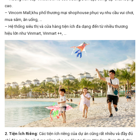
cao.
– Vincom Mall,khu phố thương mại shophouse phục vụ nhu cầu vui chơi,
mua sắm, ăn uống, …
– Hệ thống siêu thị và cửa hàng tiện ích đa dạng đến từ nhiều thương
hiệu lớn như Vinmart, Vinmart ++, …
2
. Tiện Ích Riêng:
Các tiện ích riêng của dự án cũng rất nhiều và đầy đủ