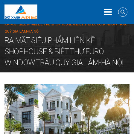
Home
Biệt thự
RA MẮT SIÊU PHẨM LIỀN KỀ SHOPHOUSE & BIỆT THỰ EURO WINDOW TRÂU
QUỲ GIA LÂM-HÀ NỘI
RA MẮT SIÊU PHẨM LIỀN KỀ
SHOPHOUSE & BIỆT THỰ EURO
WINDOW TRÂU QUỲ GIA LÂM-HÀ NỘI