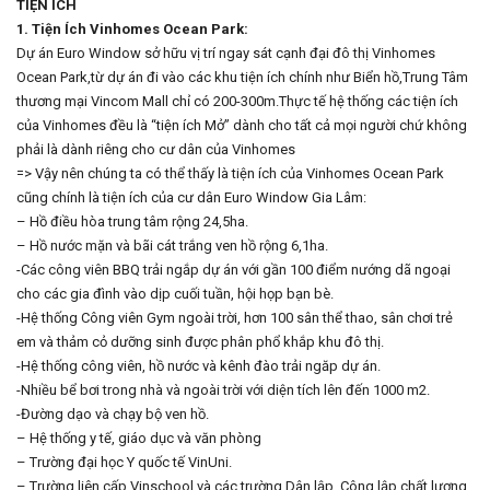
TIỆN ÍCH
1. Tiện Ích Vinhomes Ocean Park:
Dự án Euro Window sở hữu vị trí ngay sát cạnh đại đô thị Vinhomes
Ocean Park,từ dự án đi vào các khu tiện ích chính như Biển hồ,Trung Tâm
thương mại Vincom Mall chỉ có 200-300m.Thực tế hệ thống các tiện ích
của Vinhomes đều là “tiện ích Mở” dành cho tất cả mọi người chứ không
phải là dành riêng cho cư dân của Vinhomes
=> Vậy nên chúng ta có thể thấy là tiện ích của Vinhomes Ocean Park
cũng chính là tiện ích của cư dân Euro Window Gia Lâm:
– Hồ điều hòa trung tâm rộng 24,5ha.
– Hồ nước mặn và bãi cát trắng ven hồ rộng 6,1ha.
-Các công viên BBQ trải ngắp dự án với gần 100 điểm nướng dã ngoại
cho các gia đình vào dịp cuối tuần, hội họp bạn bè.
-Hệ thống Công viên Gym ngoài trời, hơn 100 sân thể thao, sân chơi trẻ
em và thảm cỏ dưỡng sinh được phân phổ khắp khu đô thị.
-Hệ thống công viên, hồ nước và kênh đào trải ngăp dự án.
-Nhiều bể bơi trong nhà và ngoài trời với diện tích lên đến 1000 m2.
-Đường dạo và chạy bộ ven hồ.
– Hệ thống y tế, giáo dục và văn phòng
– Trường đại học Y quốc tế VinUni.
– Trường liên cấp Vinschool và các trường Dân lập, Công lập chất lượng