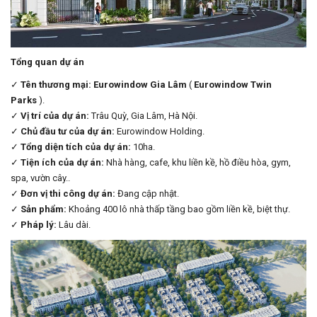
Tổng quan dự án
✓
Tên thương mại:
Eurowindow Gia Lâm
(
Eurowindow Twin
Parks
).
✓
Vị trí của dự án:
Trâu Quỳ, Gia Lâm, Hà Nội.
✓
Chủ đầu tư của dự án:
Eurowindow Holding.
✓
Tổng diện tích của dự án:
10ha.
✓
Tiện ích của dự án:
Nhà hàng, cafe, khu liền kề, hồ điều hòa, gym,
spa, vườn cây..
✓
Đơn vị thi công dự án:
Đang cập nhật.
✓
Sản phẩm:
Khoảng 400 lô nhà thấp tầng bao gồm liền kề, biệt thự.
✓
Pháp lý:
Lâu dài.