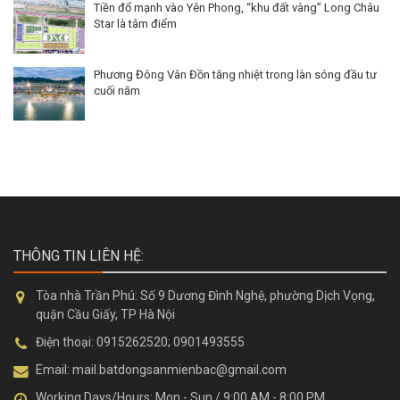
Tiền đổ mạnh vào Yên Phong, “khu đất vàng” Long Châu
Star là tâm điểm
Phương Đông Vân Đồn tăng nhiệt trong làn sóng đầu tư
cuối năm
THÔNG TIN LIÊN HỆ:
Tòa nhà Trần Phú:
Số 9 Dương Đình Nghệ, phường Dịch Vọng,
quận Cầu Giấy, TP Hà Nội
Điện thoại:
0915262520; 0901493555
Email:
mail.batdongsanmienbac@gmail.com
Working Days/Hours:
Mon - Sun / 9:00 AM - 8:00 PM