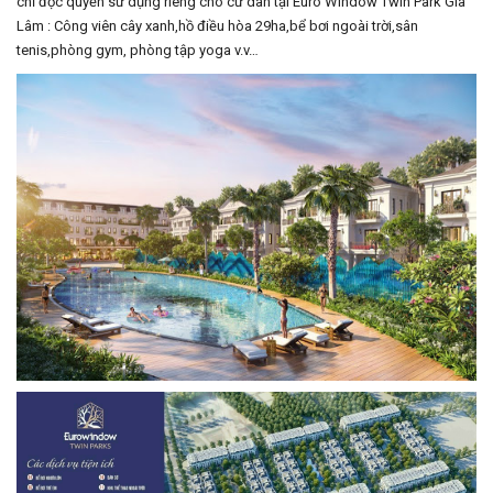
chỉ độc quyền sử dụng riêng cho cư dân tại Euro Window Twin Park Gia
Lâm : Công viên cây xanh,hồ điều hòa 29ha,bể bơi ngoài trời,sân
tenis,phòng gym, phòng tập yoga v.v…