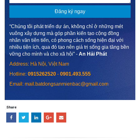
“Chúng tôi phát triển dự án, không chỉ ở những mét
vuông xây dựng mà góp phần kiến tạo cộng đồng
nhân văn tiên tiến, có phong cách sống hiện đại với
nhiều tiện ích, qua đó tạo nên giá trị sống gia tăng bền
vững cho mình và cho xã hội” -
An Hải Phát
Address: Hà Nội, Việt Nam
Hotline:
0915262520
-
0901.493.555
Email: mail.batdongsanmienbac@gmail.com
Share