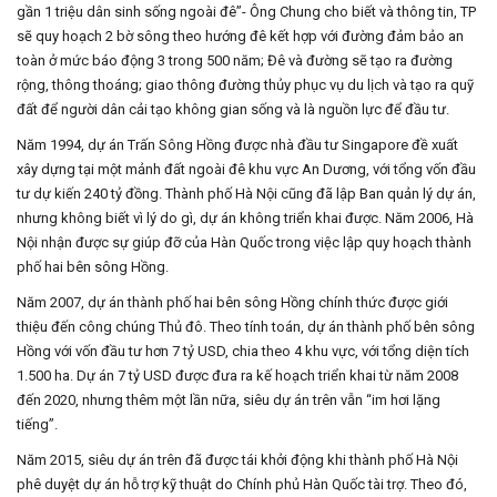
gần 1 triệu dân sinh sống ngoài đê”- Ông Chung cho biết và thông tin, TP
sẽ quy hoạch 2 bờ sông theo hướng đê kết hợp với đường đảm bảo an
toàn ở mức báo động 3 trong 500 năm; Đê và đường sẽ tạo ra đường
rộng, thông thoáng; giao thông đường thủy phục vụ du lịch và tạo ra quỹ
đất để người dân cải tạo không gian sống và là nguồn lực để đầu tư.
Năm 1994, dự án Trấn Sông Hồng được nhà đầu tư Singapore đề xuất
xây dựng tại một mảnh đất ngoài đê khu vực An Dương, với tổng vốn đầu
tư dự kiến 240 tỷ đồng. Thành phố Hà Nội cũng đã lập Ban quản lý dự án,
nhưng không biết vì lý do gì, dự án không triển khai được. Năm 2006, Hà
Nội nhận được sự giúp đỡ của Hàn Quốc trong việc lập quy hoạch thành
phố hai bên sông Hồng.
Năm 2007, dự án thành phố hai bên sông Hồng chính thức được giới
thiệu đến công chúng Thủ đô. Theo tính toán, dự án thành phố bên sông
Hồng với vốn đầu tư hơn 7 tỷ USD, chia theo 4 khu vực, với tổng diện tích
1.500 ha. Dự án 7 tỷ USD được đưa ra kế hoạch triển khai từ năm 2008
đến 2020, nhưng thêm một lần nữa, siêu dự án trên vẫn “im hơi lặng
tiếng”.
Năm 2015, siêu dự án trên đã được tái khởi động khi thành phố Hà Nội
phê duyệt dự án hỗ trợ kỹ thuật do Chính phủ Hàn Quốc tài trợ. Theo đó,