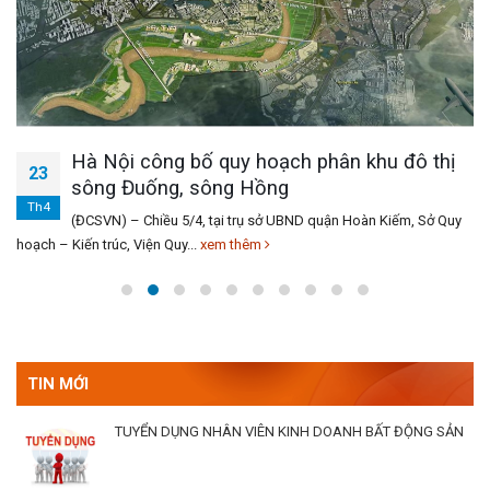
Hà Nội công bố quy hoạch phân khu đô thị
23
sông Đuống, sông Hồng
Th4
(ĐCSVN) – Chiều 5/4, tại trụ sở UBND quận Hoàn Kiếm, Sở Quy
hoạch – Kiến trúc, Viện Quy...
xem thêm
TIN MỚI
TUYỂN DỤNG NHÂN VIÊN KINH DOANH BẤT ĐỘNG SẢN