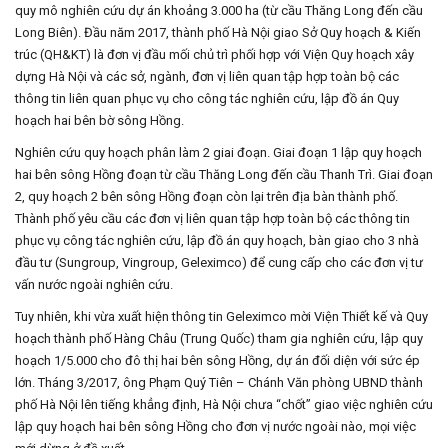
quy mô nghiên cứu dự án khoảng 3.000 ha (từ cầu Thăng Long đến cầu
Long Biên). Đầu năm 2017, thành phố Hà Nội giao Sở Quy hoạch & Kiến
trúc (QH&KT) là đơn vị đầu mối chủ trì phối hợp với Viện Quy hoạch xây
dựng Hà Nội và các sở, ngành, đơn vị liên quan tập hợp toàn bộ các
thông tin liên quan phục vụ cho công tác nghiên cứu, lập đồ án Quy
hoạch hai bên bờ sông Hồng.
Nghiên cứu quy hoạch phân làm 2 giai đoạn. Giai đoạn 1 lập quy hoạch
hai bên sông Hồng đoạn từ cầu Thăng Long đến cầu Thanh Trì. Giai đoạn
2, quy hoạch 2 bên sông Hồng đoạn còn lại trên địa bàn thành phố.
Thành phố yêu cầu các đơn vị liên quan tập hợp toàn bộ các thông tin
phục vụ công tác nghiên cứu, lập đồ án quy hoạch, bàn giao cho 3 nhà
đầu tư (Sungroup, Vingroup, Geleximco) để cung cấp cho các đơn vị tư
vấn nước ngoài nghiên cứu.
Tuy nhiên, khi vừa xuất hiện thông tin Geleximco mời Viện Thiết kế và Quy
hoạch thành phố Hàng Châu (Trung Quốc) tham gia nghiên cứu, lập quy
hoạch 1/5.000 cho đô thị hai bên sông Hồng, dự án đối diện với sức ép
lớn. Tháng 3/2017, ông Phạm Quý Tiên – Chánh Văn phòng UBND thành
phố Hà Nội lên tiếng khẳng định, Hà Nội chưa “chốt” giao việc nghiên cứu
lập quy hoạch hai bên sông Hồng cho đơn vị nước ngoài nào, mọi việc