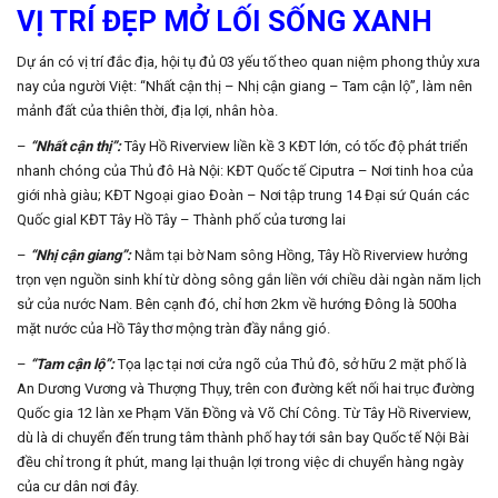
VỊ TRÍ ĐẸP MỞ LỐI SỐNG XANH
Dự án có vị trí đắc địa, hội tụ đủ 03 yếu tố theo quan niệm phong thủy xưa
nay của người Việt: “Nhất cận thị – Nhị cận giang – Tam cận lộ”, làm nên
mảnh đất của thiên thời, địa lợi, nhân hòa.
–
“Nhất cận thị”:
Tây Hồ Riverview liền kề 3 KĐT lớn, có tốc độ phát triển
nhanh chóng của Thủ đô Hà Nội: KĐT Quốc tế Ciputra – Nơi tinh hoa của
giới nhà giàu; KĐT Ngoại giao Đoàn – Nơi tập trung 14 Đại sứ Quán các
Quốc gial KĐT Tây Hồ Tây – Thành phố của tương lai
–
“Nhị cận giang”:
Nằm tại bờ Nam sông Hồng, Tây Hồ Riverview hưởng
trọn vẹn nguồn sinh khí từ dòng sông gắn liền với chiều dài ngàn năm lịch
sử của nước Nam. Bên cạnh đó, chỉ hơn 2km về hướng Đông là 500ha
mặt nước của Hồ Tây thơ mộng tràn đầy nắng gió.
–
“Tam cận lộ”:
Tọa lạc tại nơi cửa ngõ của Thủ đô, sở hữu 2 mặt phố là
An Dương Vương và Thượng Thụy, trên con đường kết nối hai trục đường
Quốc gia 12 làn xe Phạm Văn Đồng và Võ Chí Công. Từ Tây Hồ Riverview,
dù là di chuyển đến trung tâm thành phố hay tới sân bay Quốc tế Nội Bài
đều chỉ trong ít phút, mang lại thuận lợi trong việc di chuyển hàng ngày
của cư dân nơi đây.