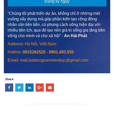
“Chúng tôi phát triển dự án, không chỉ ở những mét
vuông xây dựng mà góp phần kiến tạo cộng đồng
nhân văn tiên tiến, có phong cách sống hiện đại với
nhiều tiện ích, qua đó tạo nên giá trị sống gia tăng bền
vững cho mình và cho xã hội” -
An Hải Phát
Address: Hà Nội, Việt Nam
Hotline:
0915262520
-
0901.493.555
Email: mail.batdongsanmienbac@gmail.com
Share