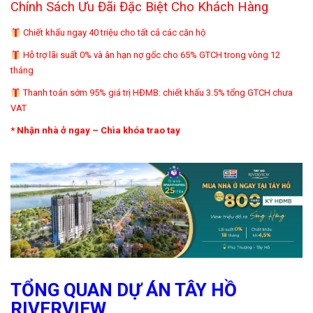
Chính Sách Ưu Đãi Đặc Biệt Cho Khách Hàng
Chiết khấu ngay 40 triệu cho tất cả các căn hộ
Hỗ trợ lãi suất 0% và ân hạn nợ gốc cho 65% GTCH trong vòng 12
tháng
Thanh toán sớm 95% giá trị HĐMB: chiết khấu 3.5% tổng GTCH chưa
VAT
* Nhận nhà ở ngay – Chìa khóa trao tay
TỔNG QUAN DỰ ÁN TÂY HỒ
RIVERVIEW