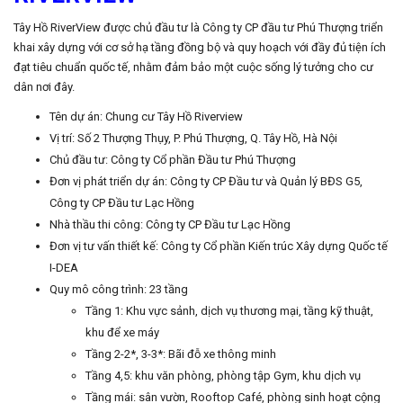
Tây Hồ RiverView được chủ đầu tư là Công ty CP đầu tư Phú Thượng triển
khai xây dựng với cơ sở hạ tầng đồng bộ và quy hoạch với đầy đủ tiện ích
đạt tiêu chuẩn quốc tế, nhằm đảm bảo một cuộc sống lý tưởng cho cư
dân nơi đây.
Tên dự án: Chung cư Tây Hồ Riverview
Vị trí: Số 2 Thượng Thụy, P. Phú Thượng, Q. Tây Hồ, Hà Nội
Chủ đầu tư: Công ty Cổ phần Đầu tư Phú Thượng
Đơn vị phát triển dự án: Công ty CP Đầu tư và Quản lý BĐS G5,
Công ty CP Đầu tư Lạc Hồng
Nhà thầu thi công: Công ty CP Đầu tư Lạc Hồng
Đơn vị tư vấn thiết kế: Công ty Cổ phần Kiến trúc Xây dựng Quốc tế
I-DEA
Quy mô công trình: 23 tầng
Tầng 1: Khu vực sảnh, dịch vụ thương mại, tầng kỹ thuật,
khu để xe máy
Tầng 2-2*, 3-3*: Bãi đỗ xe thông minh
Tầng 4,5: khu văn phòng, phòng tập Gym, khu dịch vụ
Tầng mái: sân vườn, Rooftop Café, phòng sinh hoạt cộng