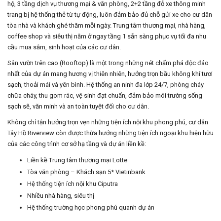
hộ, 3 tầng dịch vụ thương mại & văn phòng, 2+2 tầng đỗ xe thông minh
trang bị hệ thống thẻ từ tự động, luôn đảm bảo đủ chỗ gửi xe cho cư dân
tòa nhà và khách ghé thăm mỗi ngày. Trung tâm thương mại, nhà hàng,
coffee shop và siêu thị nằm ở ngay tầng 1 sẵn sàng phục vụ tối đa nhu
cầu mua sắm, sinh hoạt của các cư dân.
Sân vườn trên cao (Rooftop) là một trong những nét chấm phá độc đáo
nhất của dự án mang hương vị thiên nhiên, hưởng trọn bầu không khí tươi
sạch, thoải mái và yên bình. Hệ thống an ninh đa lớp 24/7, phòng cháy
chữa cháy, thu gom rác, vệ sinh đạt chuẩn, đảm bảo môi trường sống
sạch sẽ, văn minh và an toàn tuyệt đối cho cư dân.
Không chỉ tận hưởng trọn vẹn những tiện ích nội khu phong phú, cư dân
Tây Hồ Riverview còn được thừa hưởng những tiện ích ngoại khu hiện hữu
của các công trình cơ sở hạ tầng và dự án liền kề:
Liền kề Trung tâm thương mại Lotte
Tòa văn phòng – Khách sạn 5* Vietinbank
Hệ thống tiện ích nội khu Ciputra
Nhiều nhà hàng, siêu thị
Hệ thống trường học phong phú quanh dự án