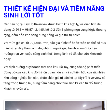
THIẾT KẾ HIỆN ĐẠI VÀ TIỀM NĂNG
SINH LỜI TỐT
Các căn hộ tại Tây Hồ Riverview được bố trí khá hợp lý, với diện tích đa
dạng từ 59,3 – 98,87m2, thiết kế từ 2 đến 3 phòng ngủ cùng lôgia thoáng
rộng, đảm bảo khe sáng hứng nắng và gió trời tự nhiên.
Với mức giá chỉ từ 29,4 triệu/m2, các gia đình trẻ hoàn toàn có thể sở hữu
căn hộ tại đây. Bên cạnh đó, những người già, trẻ nhỏ còn được tận
hưởng trọn vẹn cuộc sống sinh thái, trong lành và tốt cho sức khỏe mỗi
ngày.
Với định hướng quy hoạch mới cho khu Hồ Tây, cùng tốc độ phát triển
đồng bộ của các khu đô thị lớn quanh dự án và sự hiện hữu của rất nhiều
khu công nghiệp lân cận, chắc chắn giá trị căn hộ tại Tây Hồ Riverview sẽ
tăng trong tương lai, cùng tiềm năng cho thuê sinh lời cao từ đối tượng
khách chuyên gia.