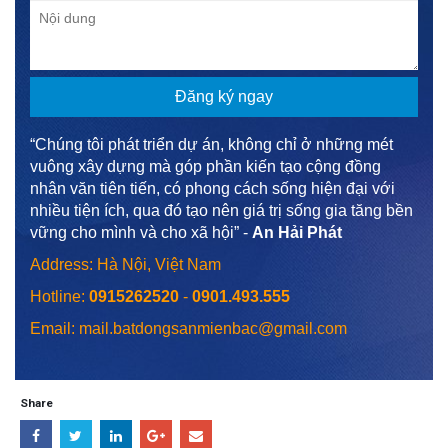
“Chúng tôi phát triển dự án, không chỉ ở những mét
vuông xây dựng mà góp phần kiến tạo cộng đồng
nhân văn tiên tiến, có phong cách sống hiện đại với
nhiều tiện ích, qua đó tạo nên giá trị sống gia tăng bền
vững cho mình và cho xã hội” -
An Hải Phát
Address: Hà Nội, Việt Nam
Hotline:
0915262520
-
0901.493.555
Email: mail.batdongsanmienbac@gmail.com
Share