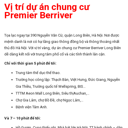
Vị trí dự án chung cư
Premier Berriver
Tọa lạc ngay tại 390 Nguyễn Văn Cừ, quận Long Biên, Hà Nội. Nơi được
mệnh danh là nơi có hạ tầng giao thông đồng bộ và thông thoáng nhất
thủ đô Hà Nội. Với vị trí vàng, dự án chung cư Premier Berriver Long Biên
dễ dàng kết nối với trung tâm phố cổ và các tỉnh thành lân cận.
Chỉ với thời gian 5 phút để tới:
Trung tâm thể dục thể thao.
Trường học công lập: Thạch Bàn, Việt Hưng, Đức Giang, Nguyễn
Gia Thiều, Trường quốc tế Wellspring, BIS…
TTTM Aeon Mall Long Biên, Siêu thịAuchan,…
Chợ Gia Lâm, chợ Bồ Đề, chợ Ngọc Lâm,…
Bệnh viện Tâm Anh.
Và 7 – 10 phút để tới:
Hồ Gươm, Cung thiếu nhi, Nhà hát lớn Hà Nội, TT hành chính – dân