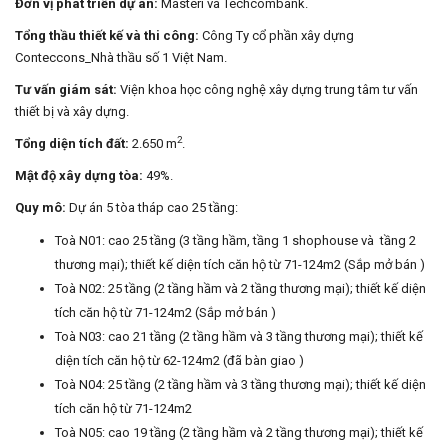
Đơn vị phát triển dự án:
Masteri và Techcombank.
Tổng thầu thiết kế và thi công:
Công Ty cổ phần xây dựng
Conteccons_Nhà thầu số 1 Việt Nam.
Tư vấn giám sát:
Viện khoa học công nghệ xây dựng trung tâm tư vấn
thiết bị và xây dựng.
2
Tổng diện tích đất:
2.650 m
.
Mật độ xây dựng tòa:
49%.
Quy mô:
Dự án 5 tòa tháp cao 25 tầng:
Toà N01: cao 25 tầng (3 tầng hầm, tầng 1 shophouse và tầng 2
thương mại); thiết kế diện tích căn hộ từ 71-124m2 (Sắp mở bán )
Toà N02: 25 tầng (2 tầng hầm và 2 tầng thương mại); thiết kế diện
tích căn hộ từ 71-124m2 (Sắp mở bán )
Toà N03: cao 21 tầng (2 tầng hầm và 3 tầng thương mại); thiết kế
diện tích căn hộ từ 62-124m2 (đã bàn giao )
Toà N04: 25 tầng (2 tầng hầm và 3 tầng thương mại); thiết kế diện
tích căn hộ từ 71-124m2
Toà N05: cao 19 tầng (2 tầng hầm và 2 tầng thương mại); thiết kế