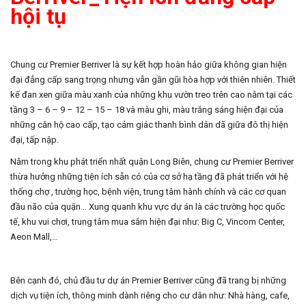
hội tụ
Chung cư Premier Berriver là sự kết hợp hoàn hảo giữa không gian hiện
đại đẳng cấp sang trọng nhưng vẫn gần gũi hòa hợp với thiên nhiên. Thiết
kế đan xen giữa màu xanh của những khu vườn treo trên cao nằm tại các
tầng 3 – 6 – 9 – 12 – 15 – 18 và màu ghi, màu trắng sáng hiện đại của
những căn hộ cao cấp, tạo cảm giác thanh bình dân dã giữa đô thị hiện
đại, tấp nập.
Nằm trong khu phát triển nhất quận Long Biên, chung cư Premier Berriver
thừa hưởng những tiện ích sẵn có của cơ sở hạ tầng đã phát triển với hệ
thống chợ , trường học, bệnh viện, trung tâm hành chính và các cơ quan
đầu não của quận… Xung quanh khu vực dự án là các trường học quốc
tế, khu vui chơi, trung tâm mua sắm hiện đại như: Big C, Vincom Center,
Aeon Mall,…
Bên cạnh đó, chủ đầu tư dự án Premier Berriver cũng đã trang bị những
dịch vụ tiện ích, thông minh dành riêng cho cư dân như: Nhà hàng, cafe,