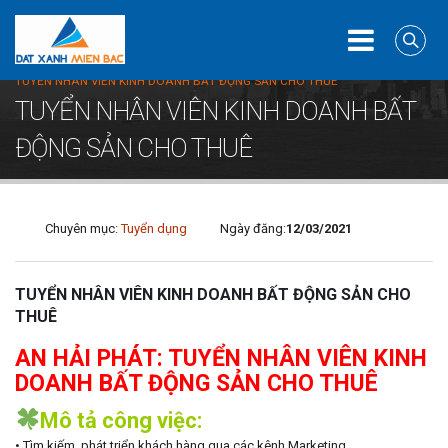
Home
Tuyển dụng
TUYỂN NHÂN VIÊN KINH DOANH BẤT ĐỘNG SẢN CHO THUÊ
TUYỂN NHÂN VIÊN KINH DOANH BẤT
ĐỘNG SẢN CHO THUÊ
Chuyên mục:
Tuyển dụng
Ngày đăng:
12/03/2021
TUYỂN NHÂN VIÊN KINH DOANH BẤT ĐỘNG SẢN CHO
THUÊ
AN HẢI PHÁT: TUYỂN NHÂN VIÊN KINH
DOANH BẤT ĐỘNG SẢN CHO THUÊ
Mô tả công việc:
• Tìm kiếm, phát triển khách hàng qua các kênh Marketing.