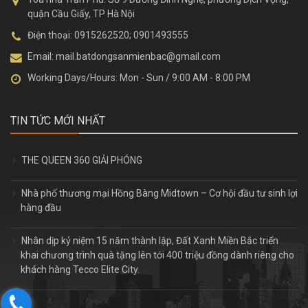
Tòa nhà Trần Phú:
Số 9 Dương Đình Nghệ, phường Dịch Vọng,
quận Cầu Giấy, TP Hà Nội
Điện thoại:
0915262520; 0901493555
Email:
mail.batdongsanmienbac@gmail.com
Working Days/Hours:
Mon - Sun / 9:00 AM - 8:00 PM
TIN TỨC MỚI NHẤT
THE QUEEN 360 GIẢI PHÓNG
Nhà phố thương mại Hồng Bàng Midtown – Cơ hội đầu tư sinh lợi
hàng đầu
Nhân dịp kỷ niệm 15 năm thành lập, Đất Xanh Miền Bắc triển
khai chương trình quà tặng lên tới 400 triệu đồng dành riêng cho
khách hàng Tecco Elite City.